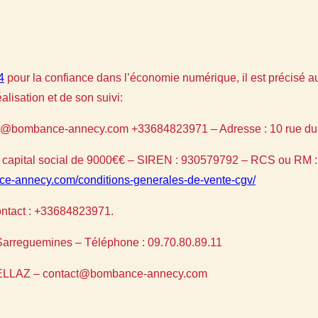
4
pour la confiance dans l’économie numérique, il est précisé aux
alisation et de son suivi:
t@bombance-annecy.com +33684823971 – Adresse : 10 rue d
pital social de 9000€€ – SIREN : 930579792 – RCS ou 
ce-annecy.com/conditions-generales-de-vente-cgv/
tact : +33684823971.
Sarreguemines – Téléphone : 09.70.80.89.11
LLAZ – contact@bombance-annecy.com